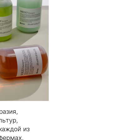
разия,
льтур,
каждой из
фермах,