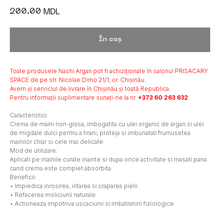
200.00
MDL
În coș
Toate produsele Nashi Argan pot fi achiziționate în salonul PRISACARY
SPACE de pe str. Nicolae Dimo 21/1, or. Chișinău.
Avem și serviciul de livrare în Chișinău și toată Republica.
Pentru informații suplimentare sunați-ne la nr.
+373 60 263 632
Caracteristici:
Crema de maini non-grasa, imbogatita cu ulei organic de argan si ulei
de migdale dulci pentru a hrani, proteja si imbunatati frumusetea
mainilor chiar si cele mai delicate.
Mod de utilizare:
Aplicati pe mainile curate inainte si dupa orice activitate si masati pana
cand crema este complet absorbita.
Beneficii:
• Impiedica inrosirea, iritarea si craparea pielii
• Refacerea moliciunii naturale
• Actioneaza impotriva uscaciunii si imbatranirii fiziologice.