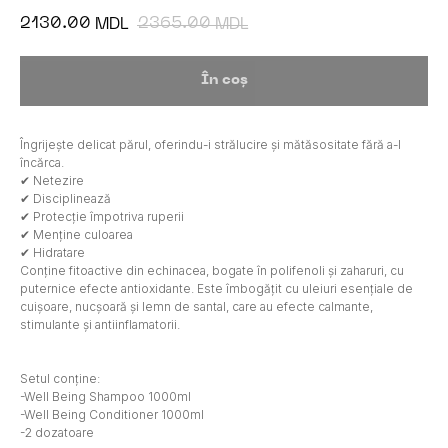
2130.00
2365.00
MDL
MDL
În coș
Îngrijește delicat părul, oferindu-i strălucire și mătăsositate fără a-l
încărca.
✔ Netezire
✔ Disciplinează
✔ Protecție împotriva ruperii
✔ Menține culoarea
✔ Hidratare
Conține fitoactive din echinacea, bogate în polifenoli și zaharuri, cu
puternice efecte antioxidante. Este îmbogățit cu uleiuri esențiale de
cuișoare, nucșoară și lemn de santal, care au efecte calmante,
stimulante și antiinflamatorii.
Setul conține:
-Well Being Shampoo 1000ml
-Well Being Conditioner 1000ml
-2 dozatoare