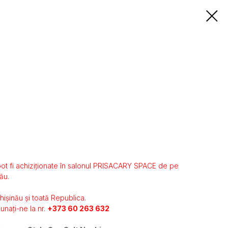
ot fi achiziționate în salonul PRISACARY SPACE de pe
ău.
Chișinău și toată Republica.
unați-ne la nr.
+373 60 263 632