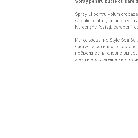
Spray pentru bucle cu sare 
Spray-ul pentru volum creează 
sălbatic, ciufulit, cu un efect ma
Nu conține fosfați, parabeni, co
Использование Style Sea Salt
частички соли в его состав
небрежность, словно вы воз
а ваши волосы еще не до кон