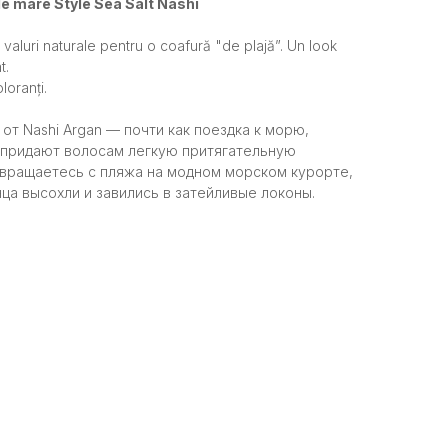
de mare Style Sea Salt Nashi
valuri naturale pentru o coafură "de plajă”. Un look
t.
loranți.
 от Nashi Argan — почти как поездка к морю,
е придают волосам легкую притягательную
вращаетесь с пляжа на модном морском курорте,
ца высохли и завились в затейливые локоны.