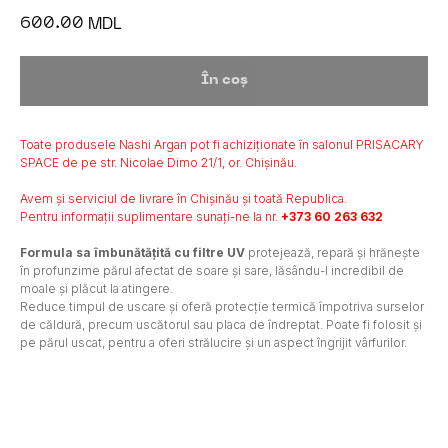
600.00
MDL
În coș
Toate produsele Nashi Argan pot fi achiziționate în salonul PRISACARY
SPACE de pe str. Nicolae Dimo 21/1, or. Chișinău.
Avem și serviciul de livrare în Chișinău și toată Republica.
Pentru informații suplimentare sunați-ne la nr.
+373 60 263 632
Formula sa îmbunătățită cu filtre UV
protejează, repară și hrănește
în profunzime părul afectat de soare și sare, lăsându-l incredibil de
moale și plăcut la atingere.
Reduce timpul de uscare și oferă protecție termică împotriva surselor
de căldură, precum uscătorul sau placa de îndreptat. Poate fi folosit și
pe părul uscat, pentru a oferi strălucire și un aspect îngrijit vârfurilor.