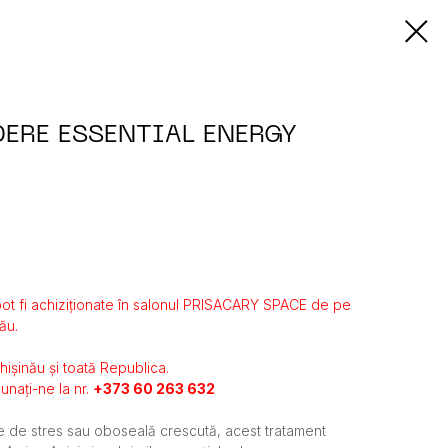
DERE ESSENTIAL ENERGY
ot fi achiziționate în salonul PRISACARY SPACE de pe
ău.
Chișinău și toată Republica.
unați-ne la nr.
+373 60 263 632
le de stres sau oboseală crescută, acest tratament