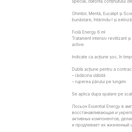
special, datorită conținutului de
Ghimbir, Mentă, Eucalipt și Scor
bunăstare, întărindu-l și extinzâ
Fiolă Energy 6 ml
Tratament intensiv revitlizant ș
active.
Indicate ca acțiune șoc, în timp
Dublă acțiune pentru a contraca
– rădăcina slăbită
– ruperea părului pe lungimi
Se aplica dupa spalare pe scal
Лосьон Essential Energy в ам
восстанавливающая и укреп
активных компонентов, дела
и продлевает их жизненный ц