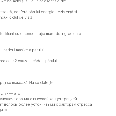
 Amino Acizi și a uleiurilor esențiale de:
țișoară, conferă părului energie, rezistență și
ndu-i ciclul de viață.
i fortifiant cu o concentrație mare de ingrediente
ul căderii masive a părului.
ra cele 2 cauze a căderii părului:
p și se masează. Nu se clatește!
пулах — это
ляющая терапия с высокой концентрацией
ет волосы более устойчивыми к факторам стресса
икл.