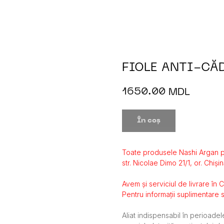
FIOLE ANTI-CĂ
1650.00
MDL
În coș
Toate produsele Nashi Argan p
str. Nicolae Dimo 21/1, or. Chișin
Avem și serviciul de livrare în 
Pentru informații suplimentare s
Aliat indispensabil în perioade