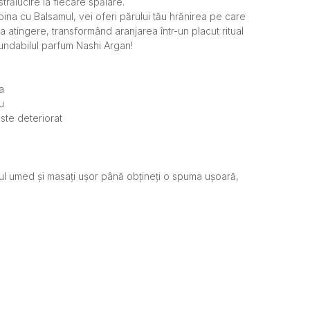
trălucire la fiecare spălare.
ina cu Balsamul, vei oferi părului tău hrănirea pe care
la atingere, transformând aranjarea într-un placut ritual
fundabilul parfum Nashi Argan!
a
u
este deteriorat
rul umed și masați ușor până obțineți o spuma ușoară,