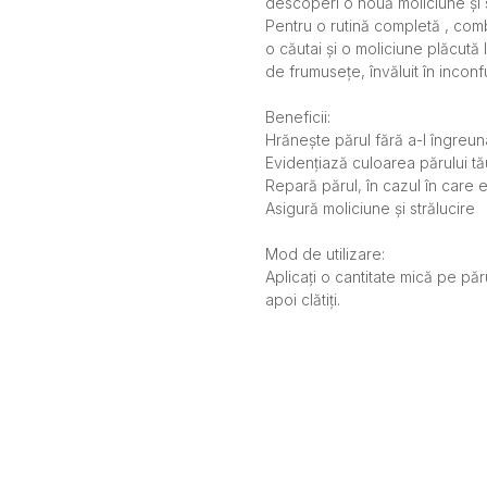
descoperi o nouă moliciune și s
Pentru o rutină completă , comb
o căutai și o moliciune plăcută 
de frumusețe, învăluit în incon
Beneficii:
Hrănește părul fără a-l îngreun
Evidențiază culoarea părului tă
Repară părul, în cazul în care 
Asigură moliciune și strălucire
Mod de utilizare:
Aplicați o cantitate mică pe pă
apoi clătiți.