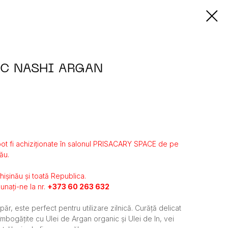
C NASHI ARGAN
ot fi achiziționate în salonul PRISACARY SPACE de pe
ău.
Chișinău și toată Republica.
unați-ne la nr.
+373 60 263 632
 păr, este perfect pentru utilizare zilnică. Curăță delicat
i îmbogățite cu Ulei de Argan organic și Ulei de In, vei