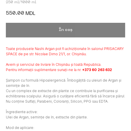
250 ml/1000 ml
550.00
MDL
În coș
Toate produsele Nashi Argan pot fi achiziționate în salonul PRISACARY
SPACE de pe str. Nicolae Dimo 21/1, or. Chișinău.
Avem și serviciul de livrare în Chișinău și toată Republica.
Pentru informații suplimentare sunați-ne la nr.
+373 60 263 632
Șampon cu formulă Hipoalergenică. Îmbogățită cu uleiuri de Argan și
semințe de In.
Cu un complex de extracte din plante ce contribuie la purificarea și
echilibrarea scalpului. Asigură o curățare eficientă fără să încarce părul.
Nu conține Sulfați, Parabeni, Coloranți, Silicon, PPG sau EDTA.
Îngrediente active:
Ulei de Argan, semințe de In, extracte din plante.
Mod de aplicare: