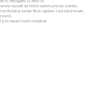
de in, îmbogățită cu filtre UV.
unea cauzată de factori externi precum soarele,
e profundă și nutriție fibrei capilare. Lasă părul moale,
 încarce.
și un aspect vizibil revitalizat.