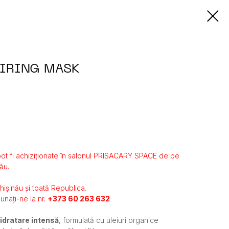
AIRING MASK
ot fi achiziționate în salonul PRISACARY SPACE de pe
ău.
Chișinău și toată Republica.
unați-ne la nr.
+373 60 263 632
idratare intensă
, formulată cu uleiuri organice