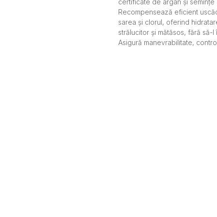
certificate de argan și semințe 
Recompensează eficient uscăci
sarea și clorul, oferind hidratar
strălucitor și mătăsos, fără să-l
Asigură manevrabilitate, control 