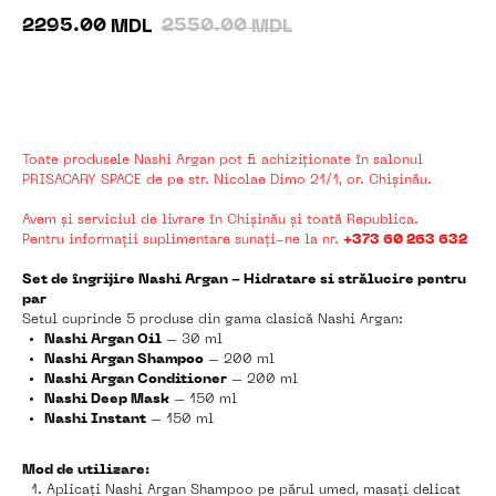
2295.00
2550.00
MDL
MDL
În coș
Toate produsele Nashi Argan pot fi achiziționate în salonul
PRISACARY SPACE de pe str. Nicolae Dimo 21/1, or. Chișinău.
Avem și serviciul de livrare în Chișinău și toată Republica.
Pentru informații suplimentare sunați-ne la nr.
+373 60 263 632
Set de îngrijire Nashi Argan - Hidratare si strălucire pentru
par
Setul cuprinde 5 produse din gama clasică Nashi Argan:
Nashi Argan Oil
– 30 ml
Nashi Argan Shampoo
– 200 ml
Nashi Argan Conditioner
– 200 ml
Nashi Deep Mask
– 150 ml
Nashi Instant
– 150 ml
Mod de utilizare:
Aplicați Nashi Argan Shampoo pe părul umed, masați delicat