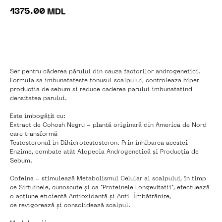
1375.00
MDL
În coș
Ser pentru căderea părului din cauza factorilor androgenetici.
Formula sa imbunatateste tonusul scalpului, controleaza hiper-
productia de sebum si reduce caderea parului imbunatatind
densitatea parului.
Este îmbogățit cu:
Extract de Cohosh Negru - plantă originară din America de Nord
care transformă
Testosteronul în Dihidrotestosteron. Prin înhibarea acestei
Enzime, combate atât Alopecia Androgenetică și Producția de
Sebum.
Cofeina - stimulează Metabolismul Celular al scalpului, în timp
ce Sirtuinele, cunoscute și ca "Proteinele Longevitatii", efectuează
o acțiune eficientă Antioxidantă și Anti-Îmbătrânire,
ce revigorează și consolidează scalpul.