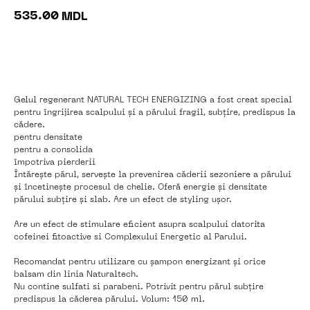
535.00
MDL
În coș
Gelul regenerant NATURAL TECH ENERGIZING a fost creat special
pentru îngrijirea scalpului și a părului fragil, subțire, predispus la
cădere.
pentru densitate
pentru a consolida
împotriva pierderii
Întărește părul, servește la prevenirea căderii sezoniere a părului
și încetinește procesul de chelie. Oferă energie și densitate
părului subțire și slab. Are un efect de styling ușor.
Are un efect de stimulare eficient asupra scalpului datorita
cofeinei fitoactive si Complexului Energetic al Parului.
Recomandat pentru utilizare cu șampon energizant și orice
balsam din linia Naturaltech.
Nu contine sulfati si parabeni. Potrivit pentru părul subțire
predispus la căderea părului. Volum: 150 ml.