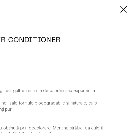
ER CONDITIONER
gment galben în urma decolorării sau expuneri la
 noii sale formule biodegradabile și naturale, cu o
ți puri.
u obținută prin decolorare. Menține strălucirea culorii.