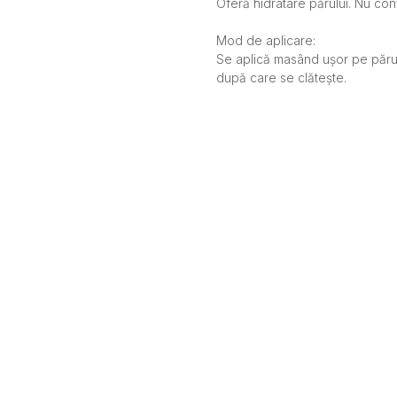
Oferă hidratare părului. Nu conț
Mod de aplicare:
Se aplică masând ușor pe părul
după care se clătește.