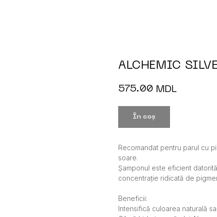
ALCHEMIC SILV
575.00
MDL
În coș
Recomandat pentru parul cu pi
soare.
Șamponul este eficient datorită
concentrație ridicată de pigmen
Beneficii:
Intensifică culoarea naturală sa