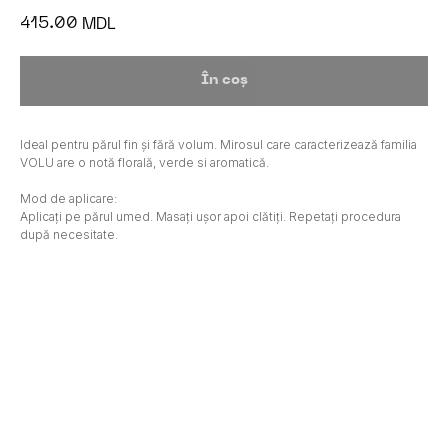
415.00
MDL
În coș
Ideal pentru părul fin și fără volum. Mirosul care caracterizează familia
VOLU are o notă florală, verde si aromatică.
Mod de aplicare:
Aplicați pe părul umed. Masați ușor apoi clătiți. Repetați procedura
după necesitate.