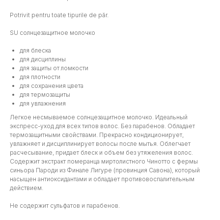
Potrivit pentru toate tipurile de păr.
SU солнцезащитное молочко
для блеска
для дисциплины
для защиты от ломкости
для плотности
для сохранения цвета
для термозащиты
для увлажнения
Легкое несмываемое солнцезащитное молочко. Идеальный
экспресс-уход для всех типов волос. Без парабенов. Oбладает
термозащитными свойствами. Прекрасно кондиционирует,
увлажняет и дисциплинирует волосы после мытья. Облегчает
расчесывание, придает блеск и объем без утяжеления волос.
Содержит экстракт померанца миртолистного Чинотто с фермы
синьора Пароди из Финале Лигуре (провинция Савона), который
насыщен антиоксидантами и обладает противовоспалительным
действием.
Не содержит сульфатов и парабенов.