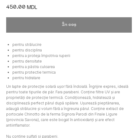
450.00
MDL
În coș
pentru strălucire
pentru disciplina
pentru a proteja împotriva ruperii
pentru densitate
pentru a păstra culoarea
pentru protectie termica
pentru hidratare
Un lapte de protecție solară ușor fără îndoială. Îngrijire expres, ideală
pentru toate tipurile de păr. Fara parabeni. Conține filtre UV și are
proprietăți de protecție termică. Condiționează, hidratează și
disciplinează perfect părul după spălare. Ușurează pieptănarea,
adaugă strălucire și volum fără a îngreuna părul. Conține extract de
portocale Chinotto de la ferma Signora Parodi din Finale Ligure
(provincia Savona), care este bogat în antioxidanți și are efect
antiinflamator.
Nu contine sulfati si parabeni.