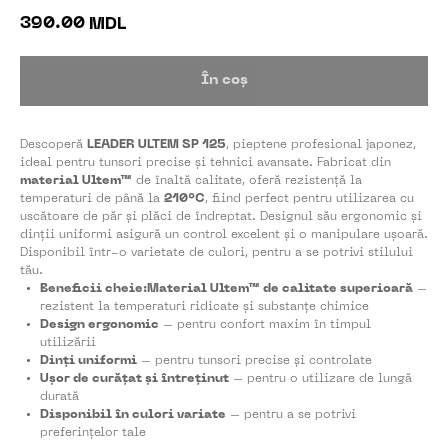
390.00
MDL
În coș
Descoperă
LEADER ULTEM SP 125
, pieptene profesional japonez,
ideal pentru tunsori precise și tehnici avansate. Fabricat din
material Ultem™
de înaltă calitate, oferă rezistență la
temperaturi de până la
210°C
, fiind perfect pentru utilizarea cu
uscătoare de păr și plăci de îndreptat. Designul său ergonomic și
dinții uniformi asigură un control excelent și o manipulare ușoară.
Disponibil într-o varietate de culori, pentru a se potrivi stilului
tău.
Beneficii cheie:Material Ultem™ de calitate superioară
–
rezistent la temperaturi ridicate și substanțe chimice
Design ergonomic
– pentru confort maxim în timpul
utilizării
Dinți uniformi
– pentru tunsori precise și controlate
Ușor de curățat și întreținut
– pentru o utilizare de lungă
durată
Disponibil în culori variate
– pentru a se potrivi
preferințelor tale