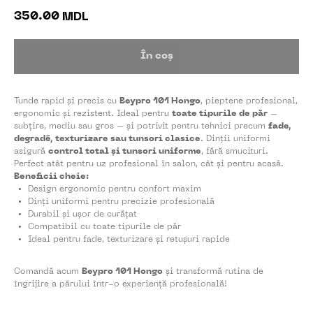
350.00
MDL
În coș
Tunde rapid și precis cu
Beypro 101 Hongo
, pieptene profesional,
ergonomic și rezistent. Ideal pentru
toate tipurile de păr
–
subțire, mediu sau gros – și potrivit pentru tehnici precum
fade,
degradé, texturizare sau tunsori clasice
. Dinții uniformi
asigură
control total și tunsori uniforme
, fără smucituri.
Perfect atât pentru uz profesional în salon, cât și pentru acasă.
Beneficii cheie:
Design ergonomic pentru confort maxim
Dinți uniformi pentru precizie profesională
Durabil și ușor de curățat
Compatibil cu toate tipurile de păr
Ideal pentru fade, texturizare și retușuri rapide
Comandă acum
Beypro 101 Hongo
și transformă rutina de
îngrijire a părului într-o experiență profesională!